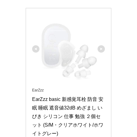
EarZzz
EarZzz basic 新感覚耳栓 防音 安
眠 睡眠 遮音値32dB めざまし い
びき シリコン 仕事 勉強 ２個セ
ット (S/M・クリアホワイト/ホワ
イトグレー)