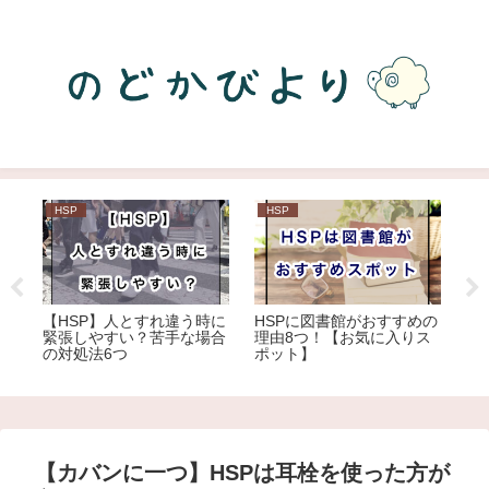
HSP
HSP
H
が苦
【HSP】人とすれ違う時に
HSPに図書館がおすすめの
H
緊張しやすい？苦手な場合
理由8つ！【お気に入りス
多
の対処法6つ
ポット】
め
【カバンに一つ】HSPは耳栓を使った方が