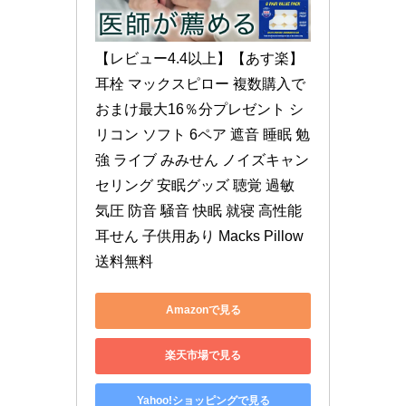
【レビュー4.4以上】【あす楽】
耳栓 マックスピロー 複数購入で
おまけ最大16％分プレゼント シ
リコン ソフト 6ペア 遮音 睡眠 勉
強 ライブ みみせん ノイズキャン
セリング 安眠グッズ 聴覚 過敏 
気圧 防音 騒音 快眠 就寝 高性能 
耳せん 子供用あり Macks Pillow 
送料無料
Amazonで見る
楽天市場で見る
Yahoo!ショッピングで見る