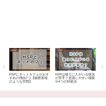
HSP
HSP
H
えら
HSPにネットカフェがおす
HSPは後ろに人がいる状況
H
すめの理由7つ【秘密基地
が苦手？意識しやすい場面
由
のような空間】
や4つの対処法
紹