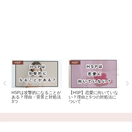
HSP
HSP
H
部活
HSPは攻撃的になることが
【HSP】恋愛に向いていな
H
7
ある？理由・背景と対処法
い？理由と5つの対処法に
く
3つ
ついて
こ