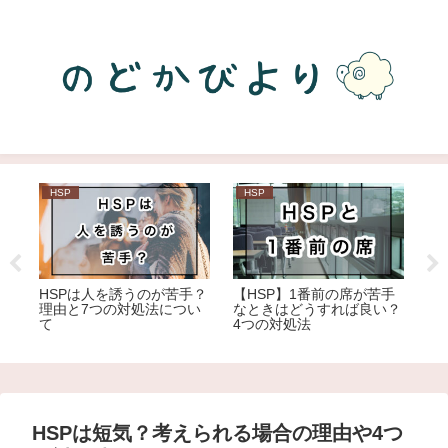
HSP
HSP
H
HSPは人を誘うのが苦手？
【HSP】1番前の席が苦手
H
き
理由と7つの対処法につい
なときはどうすれば良い？
由
て
4つの対処法
ぎ
HSPは短気？考えられる場合の理由や4つ