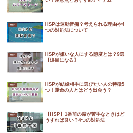
い？注意点とおすすめアイテム
HSPは運動音痴？考えられる理由や4
HSP
つの対処法について
HSPが嫌いな人にする態度とは？9選
HSP
【涙目になる】
HSPが結婚相手に選びたい人の特徴5
HSP
つ！運命の人とはどう出会う？
【HSP】1番前の席が苦手なときはど
HSP
うすれば良い？4つの対処法