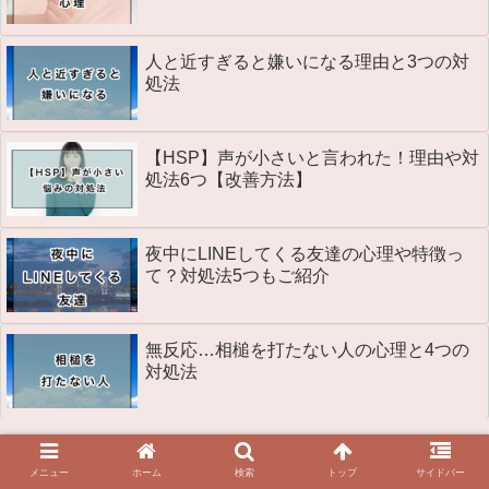
人と近すぎると嫌いになる理由と3つの対
処法
【HSP】声が小さいと言われた！理由や対
処法6つ【改善方法】
夜中にLINEしてくる友達の心理や特徴っ
て？対処法5つもご紹介
無反応…相槌を打たない人の心理と4つの
対処法
アーカイブ
メニュー
ホーム
検索
トップ
サイドバー