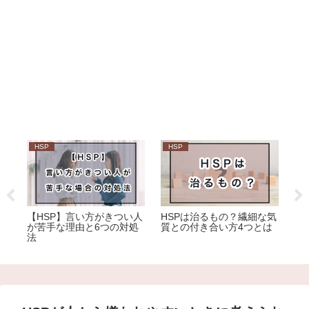
HSP
HSP
H
手な
【HSP】言い方がきつい人
HSPは治るもの？繊細な気
部
が苦手な理由と6つの対処
質との付き合い方4つとは
処
法