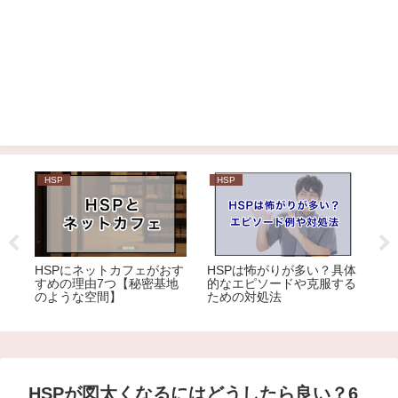
HSP
HSP
H
は耳
HSPにネットカフェがおす
HSPは怖がりが多い？具体
H
す
すめの理由7つ【秘密基地
的なエピソードや克服する
と
のような空間】
ための対処法
HSPが図太くなるにはどうしたら良い？6