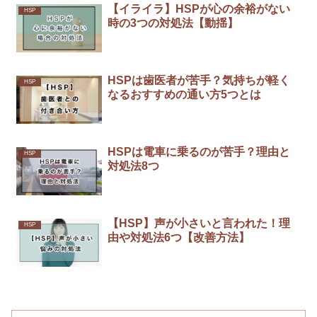
【イライラ】HSPが心の余裕がない
HSP
時の3つの対処法【動揺】
HSPは歯医者が苦手？気持ちが軽く
HSP
なるおすすめの通い方5つとは
HSPは電車に乗るのが苦手？理由と
HSP
対処法8つ
【HSP】声が小さいと言われた！理
HSP
由や対処法6つ【改善方法】