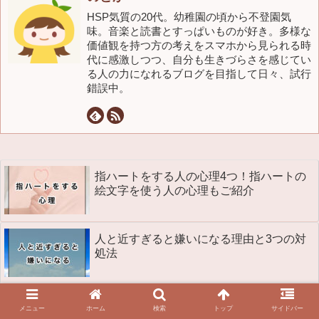
HSP気質の20代。幼稚園の頃から不登園気
味。音楽と読書とすっぱいものが好き。多様な
価値観を持つ方の考えをスマホから見られる時
代に感激しつつ、自分も生きづらさを感じてい
る人の力になれるブログを目指して日々、試行
錯誤中。
指ハートをする人の心理4つ！指ハートの
絵文字を使う人の心理もご紹介
人と近すぎると嫌いになる理由と3つの対
処法
【HSP】声が小さいと言われた！理由や対
メニュー
ホーム
検索
トップ
サイドバー
処法6つ【改善方法】