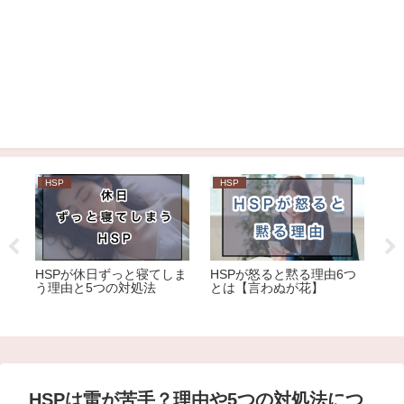
HSP
HSP
H
みを
HSPが休日ずっと寝てしま
HSPが怒ると黙る理由6つ
【
法
う理由と5つの対処法
とは【言わぬが花】
い
つ
HSPは雷が苦手？理由や5つの対処法につ