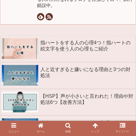
錯誤中。
指ハートをする人の心理4つ！指ハートの
絵文字を使う人の心理もご紹介
人と近すぎると嫌いになる理由と3つの対
処法
【HSP】声が小さいと言われた！理由や対
処法6つ【改善方法】
夜中にLINEしてくる友達の心理や特徴っ
て？対処法5つもご紹介
メニュー
ホーム
検索
トップ
サイドバー