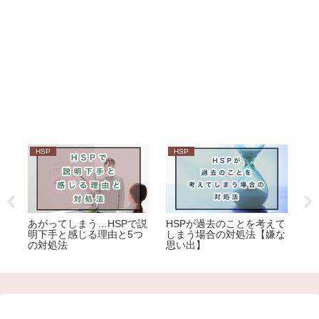
HSP
HSP
H
つ
あがってしまう…HSPで説
HSPが過去のことを考えて
H
明下手と感じる理由と5つ
しまう場合の対処法【嫌な
り
の対処法
思い出】
法